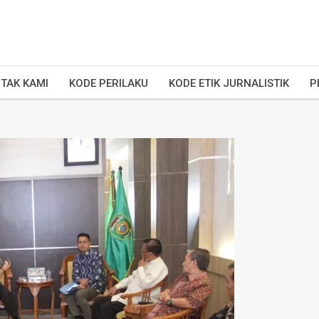
TAK KAMI
KODE PERILAKU
KODE ETIK JURNALISTIK
P