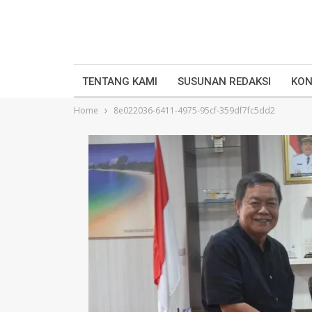
TENTANG KAMI
SUSUNAN REDAKSI
KON
Home
8e022036-6411-4975-95cf-359df7fc5dd2