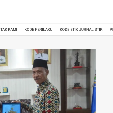
TAK KAMI
KODE PERILAKU
KODE ETIK JURNALISTIK
P