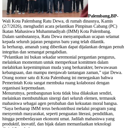
Palembang,BP-
Wali Kota Palembang Ratu Dewa, di rumah dinasnya, Kamis
(2/7/2026), menghadiri acara pelantikan Pimpinan Cabang (PC)
Ikatan Mahasiswa Muhammadiyah (IMM) Kota Palembang.
Dalam sambutannya, Ratu Dewa menyampaikan ucapan selamat
kepada seluruh jajaran pengurus baru yang telah dilantik.
Ia berharap, amanah yang diberikan dapat dijalankan dengan penuh
integritas dan semangat pengabdian.
“Pelantikan ini bukan sekadar seremonial pergantian pengurus,
melainkan momentum untuk memperkuat komitmen dalam
melahirkan kepemimpinan muda yang berkarakter, berwawasan
kebangsaan, dan mampu menjawab tantangan zaman,” ujar Dewa.
Orang nomor satu di Kota Palembang ini menegaskan bahwa
Pemerintah Kota sangat membuka ruang kolaborasi dengan
organisasi kepemudaan.
Menurutnya, pembangunan kota tidak bisa dilakukan sendiri,
melainkan membutuhkan sinergi dari seluruh elemen, termasuk
mahasiswa sebagai agen perubahan dan kekuatan moral bangsa.
“Saya berharap IMM terus berkontribusi melalui program yang
menyentuh masyarakat, seperti penguatan literasi, pendidikan,
hingga pemberdayaan ekonomi umat. Jadilah mahasiswa yang
produktif, inovatif, dan bijak dalam memanfaatkan teknologi