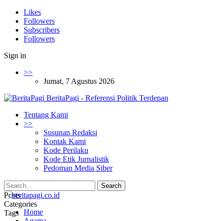
Likes
Followers
Subscribers
Followers
Sign in
>>
Jumat, 7 Agustus 2026
BeritaPagi - Referensi Politik Terdepan
Tentang Kami
>>
Susunan Redaksi
Kontak Kami
Kode Perilaku
Kode Etik Jurnalistik
Pedoman Media Siber
Posts
Categories
Home
Tags
Agama