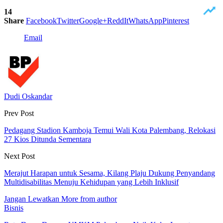
14
Share
Facebook
Twitter
Google+
ReddIt
WhatsApp
Pinterest
Email
Dudi Oskandar
Prev Post
Pedagang Stadion Kamboja Temui Wali Kota Palembang, Relokasi
27 Kios Ditunda Sementara
Next Post
Merajut Harapan untuk Sesama, Kilang Plaju Dukung Penyandang
Multidisabilitas Menuju Kehidupan yang Lebih Inklusif
Jangan Lewatkan
More from author
Bisnis