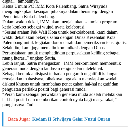
digital,” tambahnya.
Ketua Umum PC IMM Kota Palembang, Satria Wirayuda,
mengungkapkan kesiapan pihaknya dalam bersinergi dengan
Pemerintah Kota Palembang.
Dalam waktu dekat, IMM akan menjalankan sejumlah program
kerja konkret sebagai wujud nyata kolaborasi.
“Sesuai arahan Pak Wali Kota untuk berkolaborasi, kami dalam
waktu dekat akan bekerja sama dengan Dinas Kesehatan Kota
Palembang untuk kegiatan donor darah dan pemeriksaan tensi gratis.
Selain itu, kami juga menjalin komunikasi dengan Dinas
Perpustakaan untuk menghadirkan perpustakaan keliling sebagai
ruang literasi,” ungkap Satria.
Lebih lanjut, Satria menegaskan, IMM berkomitmen membentuk
generasi muda dengan landasan religius dan intelektual.
Sebagai bentuk antisipasi terhadap pengaruh negatif di kalangan
remaja dan mahasiswa, pihaknya juga akan menyiapkan wadah
diskusi khusus untuk membahas pencegahan hal-hal negatif dan
penguatan perilaku positif bagi generasi muda.
“Peran kami sebagai perwakilan generasi muda adalah melakukan
hal-hal positif dan memberikan contoh nyata bagi masyarakat,”
pungkasnya. #udi
Baca Juga:
Kodam II Sriwijaya Gelar Nuzul Quran