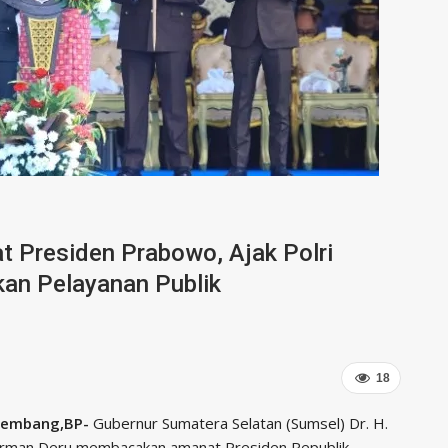
 Presiden Prabowo, Ajak Polri
kan Pelayanan Publik
18
lembang,BP-
Gubernur Sumatera Selatan (Sumsel) Dr. H.
rman Deru membacakan amanat Presiden Republik