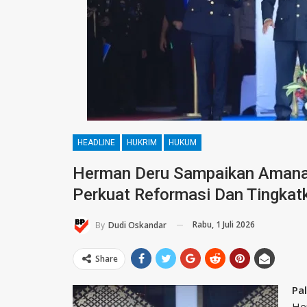
HEADLINE
HUKRIM
HUKUM
Herman Deru Sampaikan Amanat
Perkuat Reformasi Dan Tingkat
Rabu, 1 Juli 2026
By
Dudi Oskandar
Share
Pa
He