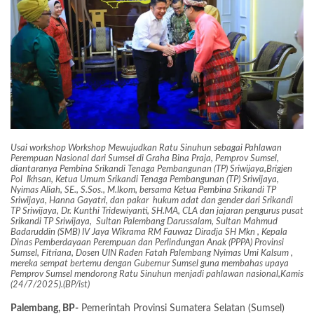
Usai workshop Workshop Mewujudkan Ratu Sinuhun sebagai Pahlawan
Perempuan Nasional dari Sumsel di Graha Bina Praja, Pemprov Sumsel,
diantaranya Pembina Srikandi Tenaga Pembangunan (TP) Sriwijaya,Brigjen
Pol Ikhsan, Ketua Umum Srikandi Tenaga Pembangunan (TP) Sriwijaya,
Nyimas Aliah, SE., S.Sos., M.Ikom, bersama Ketua Pembina Srikandi TP
Sriwijaya, Hanna Gayatri, dan pakar hukum adat dan gender dari Srikandi
TP Sriwijaya, Dr. Kunthi Tridewiyanti, SH.MA, CLA dan jajaran pengurus pusat
Srikandi TP Sriwijaya, Sultan Palembang Darussalam, Sultan Mahmud
Badaruddin (SMB) IV Jaya Wikrama RM Fauwaz Diradja SH Mkn , Kepala
Dinas Pemberdayaan Perempuan dan Perlindungan Anak (PPPA) Provinsi
Sumsel, Fitriana, Dosen UIN Raden Fatah Palembang Nyimas Umi Kalsum ,
mereka sempat bertemu dengan Gubernur Sumsel guna membahas upaya
Pemprov Sumsel mendorong Ratu Sinuhun menjadi pahlawan nasional,Kamis
(24/7/2025).(BP/ist)
Palembang, BP-
Pemerintah Provinsi Sumatera Selatan (Sumsel)