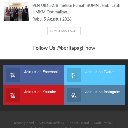
PLN UID S2JB melalui Rumah BUMN Jambi Latih
UMKM Optimalkan…
Rabu, 5 Agustus 2026
TAMPILKAN LAGI
Follow Us
@beritapagi_now
Join us on Facebook
Join us on Twitter
Join us on Youtube
Join us on Instagram
Tentang Kami
Susunan Redaksi
Kontak Kami
Kode Perilaku