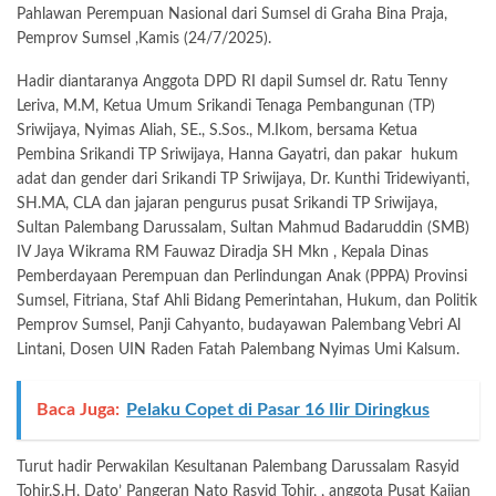
Pahlawan Perempuan Nasional dari Sumsel di Graha Bina Praja,
Pemprov Sumsel ,Kamis (24/7/2025).
Hadir diantaranya Anggota DPD RI dapil Sumsel dr. Ratu Tenny
Leriva, M.M, Ketua Umum Srikandi Tenaga Pembangunan (TP)
Sriwijaya, Nyimas Aliah, SE., S.Sos., M.Ikom, bersama Ketua
Pembina Srikandi TP Sriwijaya, Hanna Gayatri, dan pakar hukum
adat dan gender dari Srikandi TP Sriwijaya, Dr. Kunthi Tridewiyanti,
SH.MA, CLA dan jajaran pengurus pusat Srikandi TP Sriwijaya,
Sultan Palembang Darussalam, Sultan Mahmud Badaruddin (SMB)
IV Jaya Wikrama RM Fauwaz Diradja SH Mkn , Kepala Dinas
Pemberdayaan Perempuan dan Perlindungan Anak (PPPA) Provinsi
Sumsel, Fitriana, Staf Ahli Bidang Pemerintahan, Hukum, dan Politik
Pemprov Sumsel, Panji Cahyanto, budayawan Palembang Vebri Al
Lintani, Dosen UIN Raden Fatah Palembang Nyimas Umi Kalsum.
Baca Juga:
Pelaku Copet di Pasar 16 Ilir Diringkus
Turut hadir Perwakilan Kesultanan Palembang Darussalam Rasyid
Tohir,S.H, Dato’ Pangeran Nato Rasyid Tohir, , anggota Pusat Kajian