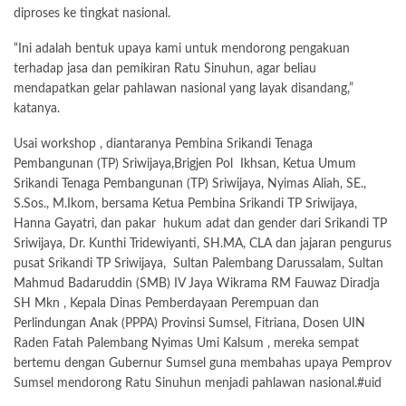
diproses ke tingkat nasional.
“Ini adalah bentuk upaya kami untuk mendorong pengakuan
terhadap jasa dan pemikiran Ratu Sinuhun, agar beliau
mendapatkan gelar pahlawan nasional yang layak disandang,”
katanya.
Usai workshop , diantaranya Pembina Srikandi Tenaga
Pembangunan (TP) Sriwijaya,Brigjen Pol Ikhsan, Ketua Umum
Srikandi Tenaga Pembangunan (TP) Sriwijaya, Nyimas Aliah, SE.,
S.Sos., M.Ikom, bersama Ketua Pembina Srikandi TP Sriwijaya,
Hanna Gayatri, dan pakar hukum adat dan gender dari Srikandi TP
Sriwijaya, Dr. Kunthi Tridewiyanti, SH.MA, CLA dan jajaran pengurus
pusat Srikandi TP Sriwijaya, Sultan Palembang Darussalam, Sultan
Mahmud Badaruddin (SMB) IV Jaya Wikrama RM Fauwaz Diradja
SH Mkn , Kepala Dinas Pemberdayaan Perempuan dan
Perlindungan Anak (PPPA) Provinsi Sumsel, Fitriana, Dosen UIN
Raden Fatah Palembang Nyimas Umi Kalsum , mereka sempat
bertemu dengan Gubernur Sumsel guna membahas upaya Pemprov
Sumsel mendorong Ratu Sinuhun menjadi pahlawan nasional.#uid