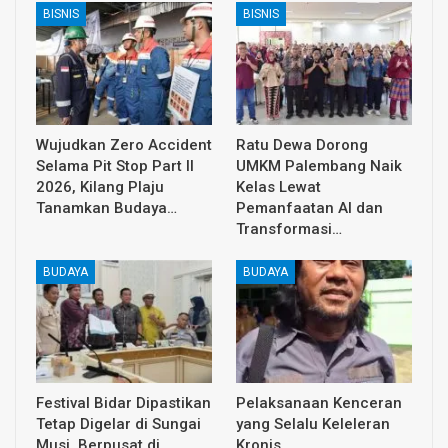
BISNIS
BISNIS
Wujudkan Zero Accident
Ratu Dewa Dorong
Selama Pit Stop Part II
UMKM Palembang Naik
2026, Kilang Plaju
Kelas Lewat
Tanamkan Budaya…
Pemanfaatan AI dan
Transformasi…
BUDAYA
BUDAYA
Festival Bidar Dipastikan
Pelaksanaan Kenceran
Tetap Digelar di Sungai
yang Selalu Keleleran
Musi, Berpusat di
Kronis