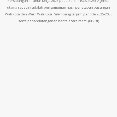
Persidangan II Tahun Kerja 2025 pada Senin (10/2/2025). Agenda
utama rapat ini adalah pengumuman hasil penetapan pasangan
Wali Kota dan Wakil Wali Kota Palembang terpilih periode 2025-2030
serta penandatanganan berita acara resmi.(BP/ist)