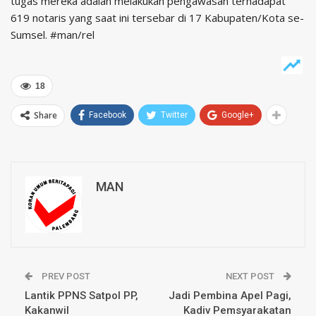
tugas mereka adalah melakukan pengawasan terhadapat
619 notaris yang saat ini tersebar di 17 Kabupaten/Kota se-
Sumsel. #man/rel
18
Share
Facebook
Twitter
Google+
MAN
PREV POST
NEXT POST
Lantik PPNS Satpol PP,
Jadi Pembina Apel Pagi,
Kakanwil
Kadiv Pemsyarakatan