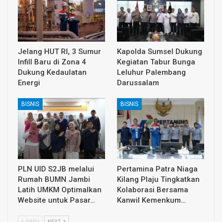
Jelang HUT RI, 3 Sumur
Kapolda Sumsel Dukung
Infill Baru di Zona 4
Kegiatan Tabur Bunga
Dukung Kedaulatan
Leluhur Palembang
Energi
Darussalam
BISNIS
BISNIS
PLN UID S2JB melalui
Pertamina Patra Niaga
Rumah BUMN Jambi
Kilang Plaju Tingkatkan
Latih UMKM Optimalkan
Kolaborasi Bersama
Website untuk Pasar…
Kanwil Kemenkum…
PREV
NEXT