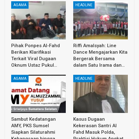
AGAMA
HEADLINE
Pihak Ponpes Al-Fahd
Riffi Amalsyah: Line
Berikan Klarifikasi
Dance Mengajarkan Kita
Terkait Viral Dugaan
Bergerak Bersama
Oknum Ustaz Pukul…
dalam Satu Irama dan…
AGAMA
HEADLINE
Sambut Kedatangan
Kasus Dugaan
AMY, PKS Sumsel
Kekerasan Santri Al
Siapkan Silaturahmi
Fahd Masuk Polda,
Kebangsaan hingga
Praktisi Hukum Angkat