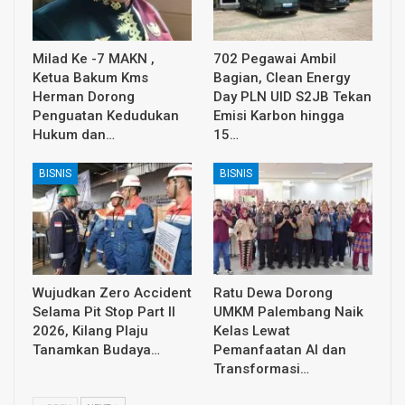
Milad Ke -7 MAKN ,
702 Pegawai Ambil
Ketua Bakum Kms
Bagian, Clean Energy
Herman Dorong
Day PLN UID S2JB Tekan
Penguatan Kedudukan
Emisi Karbon hingga
Hukum dan…
15…
BISNIS
BISNIS
Wujudkan Zero Accident
Ratu Dewa Dorong
Selama Pit Stop Part II
UMKM Palembang Naik
2026, Kilang Plaju
Kelas Lewat
Tanamkan Budaya…
Pemanfaatan AI dan
Transformasi…