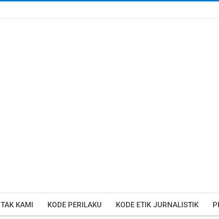
TAK KAMI
KODE PERILAKU
KODE ETIK JURNALISTIK
P