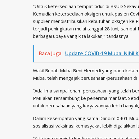
“Untuk ketersediaan tempat tidur di RSUD Sekayu
Kemudian ketersediaan oksigen untuk pasien Covid
supplier mendistribusikan kebutuhan oksigen ke 
terjadi peningkatan mulai tanggal 28 Juni, sampai 
berbagai upaya yang kita lakukan,” tandasnya.
Baca Juga:
Update COVID-19 Muba: Nihil K
Wakil Bupati Muba Beni Hernedi yang pada kesempa
Muba, telah mengajak perusahaan-perusahaan di 
“Ada lima sampai enam perusahaan yang telah ber
PMI akan tersambung ke penerima manfaat. Setid
untuk perusahaan yang karyawannya lebih banyak,
Dalam kesempatan yang sama Dandim 0401 Muba 
sosialisasi vaksinasi kemasyakat lebih digalakkan la
“Kita juga meminta konfirmasi ke komando atas unt