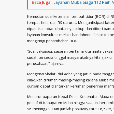
Baca Juga:
Layanan Muba Siaga 112 Raih M
Kemudian soal keterisian tempat tidur (BOR) di
tempat tidur dan RS darurat. Mengantisipasi kete
dipastikan obat-obatannya cukup dan diberi bantu
layanan konsultasi melalui handphone. Selain itu
mengiringi penambahan BOR.
“Soal vaksinasi, sasaran pertama kita minta vaksin 
sudah tersedia tinggal masyarakatnya kita ajak un
perusahaan,” ujarnya.
Mengenai Shalat Idul Adha yang jatuh pada tangg
dilakukan dirumah masing-masing karena Muba m
qurban dapat diantarkan kerumah penerima manfa
Menurut paparan Kepal Dinas Kesehatan Muba dr 
positif di Kabupaten Muba hingga saat ini berju
96 meninggal. Dan jumlah positivity rate 16,57%, 5