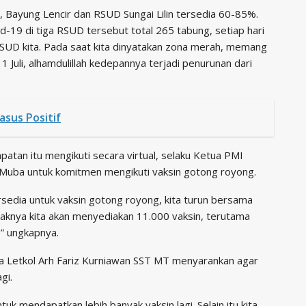
, Bayung Lencir dan RSUD Sungai Lilin tersedia 60-85%.
-19 di tiga RSUD tersebut total 265 tabung, setiap hari
RSUD kita. Pada saat kita dinyatakan zona merah, memang
11 Juli, alhamdulillah kedepannya terjadi penurunan dari
asus Positif
tan itu mengikuti secara virtual, selaku Ketua PMI
Muba untuk komitmen mengikuti vaksin gotong royong.
sedia untuk vaksin gotong royong, kita turun bersama
aknya kita akan menyediakan 11.000 vaksin, terutama
” ungkapnya.
Letkol Arh Fariz Kurniawan SST MT menyarankan agar
gi.
uk mendapatkan lebih banyak vaksin lagi. Selain itu kita