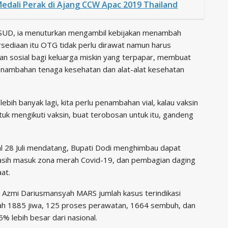
edali Perak di Ajang CCW Apac 2019 Thailand
 RSUD, ia menuturkan mengambil kebijakan menambah
rsediaan itu OTG tidak perlu dirawat namun harus
an sosial bagi keluarga miskin yang terpapar, membuat
 penambahan tenaga kesehatan dan alat-alat kesehatan
lebih banyak lagi, kita perlu penambahan vial, kalau vaksin
tuk mengikuti vaksin, buat terobosan untuk itu, gandeng
al 28 Juli mendatang, Bupati Dodi menghimbau dapat
asih masuk zona merah Covid-19, dan pembagian daging
at.
Azmi Dariusmansyah MARS jumlah kasus terindikasi
mlah 1885 jiwa, 125 proses perawatan, 1664 sembuh, dan
% lebih besar dari nasional.