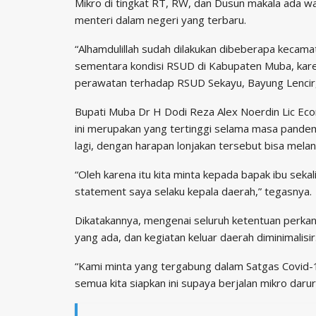
Mikro di tingkat RT, RW, dan Dusun makala ada w
menteri dalam negeri yang terbaru.
“Alhamdulillah sudah dilakukan dibeberapa kecama
sementara kondisi RSUD di Kabupaten Muba, kar
perawatan terhadap RSUD Sekayu, Bayung Lencir, 
Bupati Muba Dr H Dodi Reza Alex Noerdin Lic Ec
ini merupakan yang tertinggi selama masa pandem
lagi, dengan harapan lonjakan tersebut bisa melan
“Oleh karena itu kita minta kepada bapak ibu sekali
statement saya selaku kepala daerah,” tegasnya.
Dikatakannya, mengenai seluruh ketentuan perkan
yang ada, dan kegiatan keluar daerah diminimalisir
“Kami minta yang tergabung dalam Satgas Covid-1
semua kita siapkan ini supaya berjalan mikro darurat