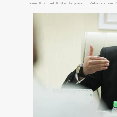
Home
Sumsel
Musi Banyuasin
Muba Terapkan PP