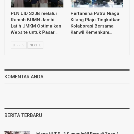
PLN UID S2JB melalui
Pertamina Patra Niaga
Rumah BUMN Jambi
Kilang Plaju Tingkatkan
Latih UMKM Optimalkan
Kolaborasi Bersama
Website untuk Pasar…
Kanwil Kemenkum…
PREV
NEXT
KOMENTAR ANDA
BERITA TERBARU
Jelang HUT RI, 3 Sumur Infill Baru di Zona 4