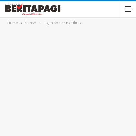
Home
Sumsel
Ogan Komering Ulu