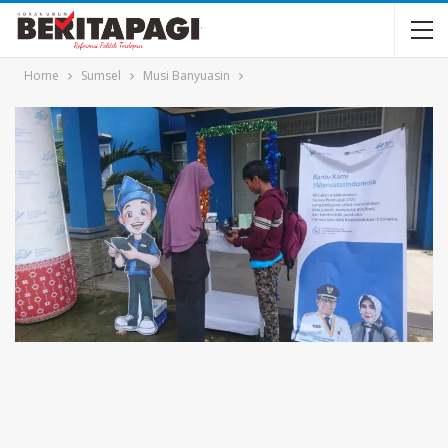
Home
Sumsel
Musi Banyuasin