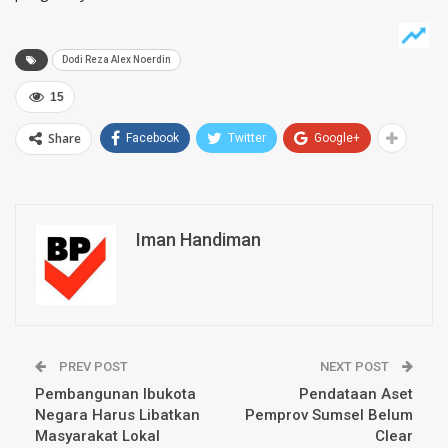
Dodi Reza Alex Noerdin
15
Share
Facebook
Twitter
Google+
Iman Handiman
PREV POST
NEXT POST
Pembangunan Ibukota
Pendataan Aset
Negara Harus Libatkan
Pemprov Sumsel Belum
Masyarakat Lokal
Clear