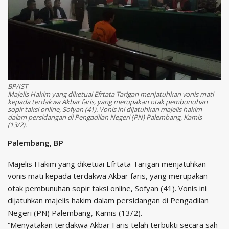
BP/IST
Majelis Hakim yang diketuai Efrtata Tarigan menjatuhkan vonis mati
kepada terdakwa Akbar faris, yang merupakan otak pembunuhan
sopir taksi online, Sofyan (41). Vonis ini dijatuhkan majelis hakim
dalam persidangan di Pengadilan Negeri (PN) Palembang, Kamis
(13/2).
Palembang, BP
Majelis Hakim yang diketuai Efrtata Tarigan menjatuhkan
vonis mati kepada terdakwa Akbar faris, yang merupakan
otak pembunuhan sopir taksi online, Sofyan (41). Vonis ini
dijatuhkan majelis hakim dalam persidangan di Pengadilan
Negeri (PN) Palembang, Kamis (13/2).
“Menyatakan terdakwa Akbar Faris telah terbukti secara sah