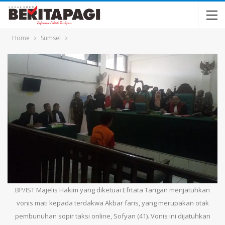
Home
Sumsel
BP/IST Majelis Hakim yang diketuai Efrtata Tarigan menjatuhkan
vonis mati kepada terdakwa Akbar faris, yang merupakan otak
pembunuhan sopir taksi online, Sofyan (41). Vonis ini dijatuhkan