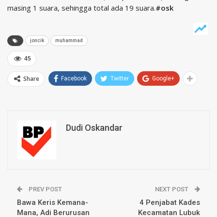
masing 1 suara, sehingga total ada 19 suara.
#osk
joncik
muhammad
45
Share
Facebook
Twitter
Google+
Dudi Oskandar
PREV POST
NEXT POST
Bawa Keris Kemana-
4 Penjabat Kades
Mana, Adi Berurusan
Kecamatan Lubuk