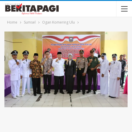
Home
Sumsel
Ogan Komering Ulu