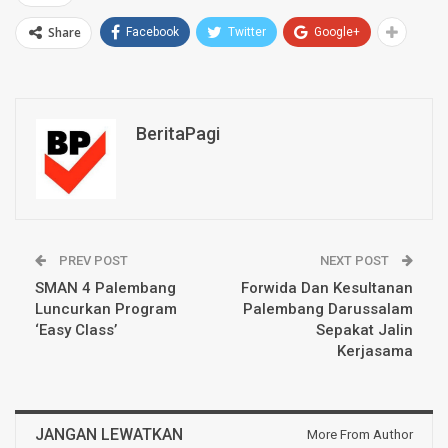
Share
Facebook
Twitter
Google+
BeritaPagi
PREV POST
NEXT POST
SMAN 4 Palembang
Forwida Dan Kesultanan
Luncurkan Program
Palembang Darussalam
‘Easy Class’
Sepakat Jalin
Kerjasama
JANGAN LEWATKAN
More From Author