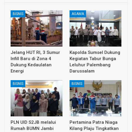
BISNIS
AGAMA
Jelang HUT RI, 3 Sumur
Kapolda Sumsel Dukung
Infill Baru di Zona 4
Kegiatan Tabur Bunga
Dukung Kedaulatan
Leluhur Palembang
Energi
Darussalam
BISNIS
BISNIS
PLN UID S2JB melalui
Pertamina Patra Niaga
Rumah BUMN Jambi
Kilang Plaju Tingkatkan