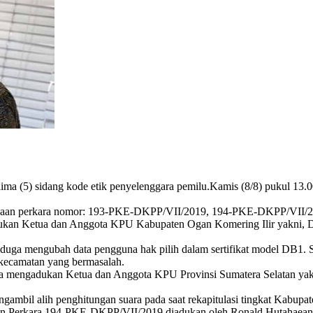
 (5) sidang kode etik penyelenggara pemilu.Kamis (8/8) pukul 13.00
riksaan perkara nomor: 193-PKE-DKPP/VII/2019, 194-PKE-DKPP/VII/
an Ketua dan Anggota KPU Kabupaten Ogan Komering Ilir yakni, Der
ga mengubah data pengguna hak pilih dalam sertifikat model DB1. Se
ecamatan yang bermasalah.
 mengadukan Ketua dan Anggota KPU Provinsi Sumatera Selatan yakni
ambil alih penghitungan suara pada saat rekapitulasi tingkat Kabup
n Perkara 194-PKE-DKPP/VII/2019 diadukan oleh Ronald Hutahaean