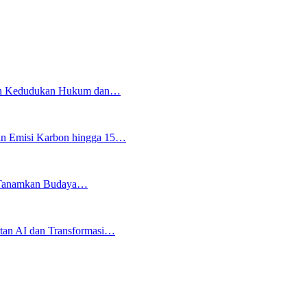
an Kedudukan Hukum dan…
an Emisi Karbon hingga 15…
ju Tanamkan Budaya…
an AI dan Transformasi…