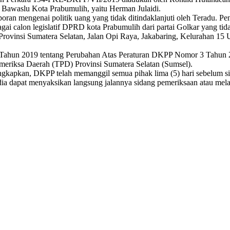
awaslu Kota Prabumulih, yaitu Herman Julaidi.
poran mengenai politik uang yang tidak ditindaklanjuti oleh Teradu. 
ai calon legislatif DPRD kota Prabumulih dari partai Golkar yang tida
u Provinsi Sumatera Selatan, Jalan Opi Raya, Jakabaring, Kelurahan 1
 2 Tahun 2019 tentang Perubahan Atas Peraturan DKPP Nomor 3 Tahun
eriksa Daerah (TPD) Provinsi Sumatera Selatan (Sumsel).
kapkan, DKPP telah memanggil semua pihak lima (5) hari sebelum si
edia dapat menyaksikan langsung jalannya sidang pemeriksaan atau m