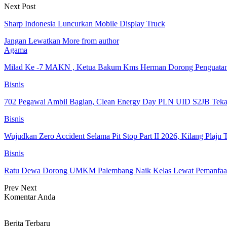
Next Post
Sharp Indonesia Luncurkan Mobile Display Truck
Jangan Lewatkan
More from author
Agama
Milad Ke -7 MAKN , Ketua Bakum Kms Herman Dorong Penguat
Bisnis
702 Pegawai Ambil Bagian, Clean Energy Day PLN UID S2JB Tek
Bisnis
Wujudkan Zero Accident Selama Pit Stop Part II 2026, Kilang Pla
Bisnis
Ratu Dewa Dorong UMKM Palembang Naik Kelas Lewat Pemanfaat
Prev
Next
Komentar Anda
Berita Terbaru