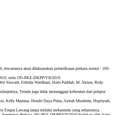
, rencananya akan dilaksanakan pemeriksaan perkara nomor : 169-
2019, serta 195-PKE-DKPP/VII/2019.
i Siswadi, Febrida Wardhani, Haris Padilah, M. Aknan, Redy
lanjutnya, Teradu juga tidak menanggapi keberatan dari pelapor
, Kelly Mariana, Hendri Daya Putra, Amrah Muslimin, Hepriyadi,
aten Empat Lawang tanpa melalui mekanisme yang seharusnya.
. Sementara Perkara 195-PKE-DKPP/VII/2019 diadukan oleh Amri