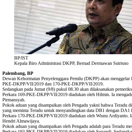
BP/IST
Kepala Biro Administrasi DKPP, Bernad Dermawan Sutrisno
Palembang, BP
Dewan Kehormatan Penyelenggara Pemilu (DKPP) akan menggelar lima
PKE-DKPP/VII/2019 dan 170-PKE-DKPP/VII/2019.
Sedangkan pada Jumat (9/8) pukul 08.30 akan dilaksanakan peme
Perkara 169-PKE-DKPP/VII/2019 diadukan oleh Hilmin. Ia mengaduk
Pirmansyah.
Pokok aduan yang disampaikan oleh Pengadu yakni bahwa Teradu didu
yang meminta Teradu untuk menyandingkan data DB1 dengan DA1 k
Perkara 170-PKE-DKPP/VII/2019 diadukan oleh Wisnu Ardiyanto. Ia
Hendri Almawijaya.
Pokok aduan yang disampaikan oleh Pengadu adalah para Teradu meng
Perkara 193-PKE-DKPP/VII/2019 diadukan oleh Supandi. Sedangka