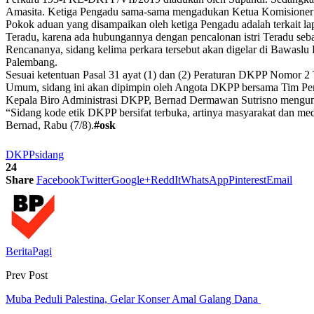
Amasita. Ketiga Pengadu sama-sama mengadukan Ketua Komisioner B
Pokok aduan yang disampaikan oleh ketiga Pengadu adalah terkait la
Teradu, karena ada hubungannya dengan pencalonan istri Teradu sebag
Rencananya, sidang kelima perkara tersebut akan digelar di Bawasl
Palembang.
Sesuai ketentuan Pasal 31 ayat (1) dan (2) Peraturan DKPP Nomor
Umum, sidang ini akan dipimpin oleh Angota DKPP bersama Tim Pem
Kepala Biro Administrasi DKPP, Bernad Dermawan Sutrisno mengung
“Sidang kode etik DKPP bersifat terbuka, artinya masyarakat dan m
Bernad, Rabu (7/8).
#osk
DKPP
sidang
24
Share
Facebook
Twitter
Google+
ReddIt
WhatsApp
Pinterest
Email
BeritaPagi
Prev Post
Muba Peduli Palestina, Gelar Konser Amal Galang Dana