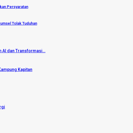
hkan Persyaratan
Sumsel Tolak Tuduhan
 AI dan Transformasi…
i Kampung Kapitan
rgi