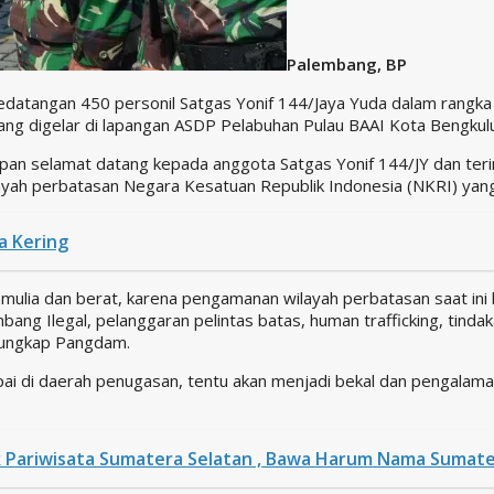
Palembang, BP
kedatangan 450 personil Satgas Yonif 144/Jaya Yuda dalam rangk
ang digelar di lapangan ASDP Pelabuhan Pulau BAAI Kota Bengkulu
n selamat datang kepada anggota Satgas Yonif 144/JY dan teri
ayah perbatasan Negara Kesatuan Republik Indonesia (NKRI) yang
a Kering
mulia dan berat, karena pengamanan wilayah perbatasan saat in
mbang Ilegal, pelanggaran pelintas batas, human trafficking, tin
, ungkap Pangdam.
pai di daerah penugasan, tentu akan menjadi bekal dan pengala
ak Pariwisata Sumatera Selatan , Bawa Harum Nama Sumate