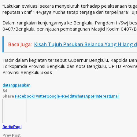
“Lakukan evaluasi secara menyeluruh terhadap pelaksanaan tuga
reputasi Yonif 144/Jaya Yudha tetap terjaga dan terpelihara”, uj
Dalam rangkaian kunjungannya ke Bengkulu, Pangdam II/Swj b
0407/Bengkulu, peninjauan pembangunan Masjid Kodim 0407/Bk
Baca Juga:
Kisah Tujuh Pasukan Belanda Yang Hilang 
Hadir dalam kegiatan tersebut Gubernur Bengkulu, Kapolda Be
Forkopimda Provinsi Bengkulu dan Kota Bengkulu, UPTD Provi
Provinsi Bengkulu
.#osk
datang
pasukan
84
Share
Facebook
Twitter
Google+
ReddIt
WhatsApp
Pinterest
Email
BeritaPagi
Prev Post