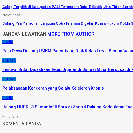
Caleg Terpilih di Kabupaten PALI Terancam Batal Dilantik, Jika Tidak Sera
Next Post
Sidang Pra Peradilan Lanjutan Obby Frisman Digelar, Kuasa Hukum Polda 
JANGAN LEWATKAN
MORE FROM AUTHOR
BISNIS
Ratu Dewa Dorong UMKM Palembang Naik Kelas Lewat Pemanfaatan
BUDAYA
Festival Bidar Dipastikan Tetap Digelar di Sungai Musi, Berpusat d
BUDAYA
Pelaksanaan Kenceran yang Selalu Keleleran Kronis
BISNIS
Jelang HUT RI, 3 Sumur Infill Baru di Zona 4 Dukung Kedaulatan Ene
Prev
Next
KOMENTAR ANDA