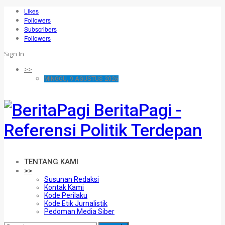
Likes
Followers
Subscribers
Followers
Sign In
>>
MINGGU, 9 AGUSTUS 2026
BeritaPagi -
Referensi Politik Terdepan
TENTANG KAMI
>>
Susunan Redaksi
Kontak Kami
Kode Perilaku
Kode Etik Jurnalistik
Pedoman Media Siber