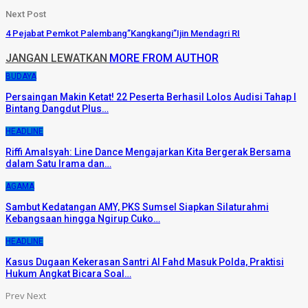
Next Post
4 Pejabat Pemkot Palembang”Kangkangi”Ijin Mendagri RI
JANGAN LEWATKAN
MORE FROM AUTHOR
BUDAYA
Persaingan Makin Ketat! 22 Peserta Berhasil Lolos Audisi Tahap I
Bintang Dangdut Plus…
HEADLINE
Riffi Amalsyah: Line Dance Mengajarkan Kita Bergerak Bersama
dalam Satu Irama dan…
AGAMA
Sambut Kedatangan AMY, PKS Sumsel Siapkan Silaturahmi
Kebangsaan hingga Ngirup Cuko…
HEADLINE
Kasus Dugaan Kekerasan Santri Al Fahd Masuk Polda, Praktisi
Hukum Angkat Bicara Soal…
Prev
Next