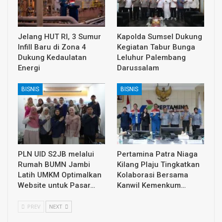
Jelang HUT RI, 3 Sumur
Kapolda Sumsel Dukung
Infill Baru di Zona 4
Kegiatan Tabur Bunga
Dukung Kedaulatan
Leluhur Palembang
Energi
Darussalam
BISNIS
BISNIS
PLN UID S2JB melalui
Pertamina Patra Niaga
Rumah BUMN Jambi
Kilang Plaju Tingkatkan
Latih UMKM Optimalkan
Kolaborasi Bersama
Website untuk Pasar…
Kanwil Kemenkum…
PREV
NEXT