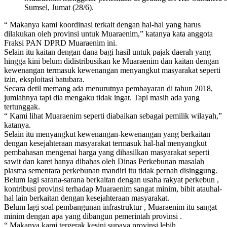
Sumsel, Jumat (28/6).
“ Makanya kami koordinasi terkait dengan hal-hal yang harus
dilakukan oleh provinsi untuk Muaraenim,” katanya kata anggota
Fraksi PAN DPRD Muaraenim ini.
Selain itu kaitan dengan dana bagi hasil untuk pajak daerah yang
hingga kini belum didistribusikan ke Muaraenim dan kaitan dengan
kewenangan termasuk kewenangan menyangkut masyarakat seperti
izin, eksploitasi batubara.
Secara detil memang ada menurutnya pembayaran di tahun 2018,
jumlahnya tapi dia mengaku tidak ingat. Tapi masih ada yang
tertunggak.
“ Kami lihat Muaraenim seperti diabaikan sebagai pemilik wilayah,”
katanya.
Selain itu menyangkut kewenangan-kewenangan yang berkaitan
dengan kesejahteraan masyarakat termasuk hal-hal menyangkut
pembahasan mengenai harga yang dihasilkan masyarakat seperti
sawit dan karet hanya dibahas oleh Dinas Perkebunan masalah
plasma sementara perkebunan mandiri itu tidak pernah disinggung.
Belum lagi sarana-sarana berkaitan dengan usaha rakyat perkebun ,
kontribusi provinsi terhadap Muaraenim sangat minim, bibit atauhal-
hal lain berkaitan dengan kesejahteraan masyarakat.
Belum lagi soal pembangunan infrastruktur , Muaraenim itu sangat
minim dengan apa yang dibangun pemerintah provinsi .
“ Makanya kami tergerak kesini supaya provinsi lebih