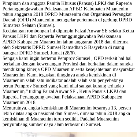
Pimpinan dan anggota Panitia Khusus (Pansus) LPKJ dan Raperda
Pertanggungjawaban Pelaksanaan APBD Kabupaten Muaraenim
tahun anggaran 2018 DPRD Muaraenim dan Organisasi Perangkat
Daerah (OPD) Muaraenim menggelar pertemuan di gedung DPRD
Sumatera Selatan (Sumsel).
Kedatangan rombongan ini dipimpin Faizal Anwar SE selaku Ketua
Pansus LKPJ dan Raperda Pertanggungjawaban Pelaksanaan
APBD Kabupaten Muaraenim tahun anggaran 2018 dan diterima
oleh Sekretaris DPRD Sumsel Ramadhan S Basyeban di ruang
banggar DPRD Sumsel, Jumat (28/6).
Sengaja kami ingin bertemu Pemprov Sumsel , OPD terkait hal-hal
berkaitan dengan kewenangan Provinsi dan berkaitan dalam rangka
mendukung kinerja OPD Muaraenim serta kesejahteraan masyarakat
Muaraenim. Kami tegaskan tingginya angka kemiskinan di
Muaraenim salah satu indikator adalah salah satu penyebabnya
peran Pemprov Sumsel yang kami nilai sangat kurang terhadap
Muaraenim,” tuding Faizal Anwar SE , Ketua Pansus LKPJ dan
Raperda Pertanggungjawaban Pelaksanaan APBD Kabupaten
Muaraenim 2018
Menurutnya, angka kemiskinan di Muaraenim besarnya 13, persen
lebih diatas angka nasional dan Sumsel, dimana tahun 2018 angka
kemiskinan di Muaraenim turun sedikit. Padahal Muaraenim
penyumbang sumber daya alam terbesar di Sumsel.