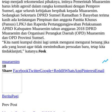
tetap menjadi rekomendasi pihaknya, intinya Pemerintah Muaraenim
harus lebih agresif dalam rangka komunikasi dengan Pemprov
Sumsel, agar seluruh kebijakan berpihak kepada Muaraenim.
Sedangkan Sekretaris DPRD Sumsel Ramadhan S Basyeban terima
kasih ada kedatangan Pimpinan dan anggota Panitia Khusus
(Pansus) LPKJ dan Raperda Pertanggungjawaban Pelaksanaan
APBD Kabupaten Muaraenim tahun anggaran 2018 DPRD
Muaraenim dan Organisasi Perangkat Daerah (OPD) Muaraenim
dan OPD Provinsi Sumsel.
“Kita nanti kumpul disini lagi untuk mengurai mengurai benang jika
ada yang kusut agar tidak menimbulkan persoalan baru, tetap kita
tindaklanjuti,” katanya.
#osk
muaraenim
18
Share
Facebook
Twitter
Google+
ReddIt
WhatsApp
Pinterest
Email
BeritaPagi
Prev Post