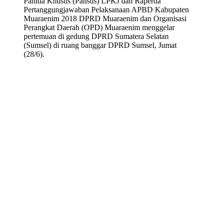
Panitia Khusus (Pansus) LPKJ dan Raperda
Pertanggungjawaban Pelaksanaan APBD Kabupaten
Muaraenim 2018 DPRD Muaraenim dan Organisasi
Perangkat Daerah (OPD) Muaraenim menggelar
pertemuan di gedung DPRD Sumatera Selatan
(Sumsel) di ruang banggar DPRD Sumsel, Jumat
(28/6).