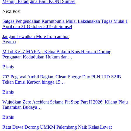
Menuju Paradigma Baru KONI Sumsel
Next Post
Satgas Pengendalian Karhutbunla Mulai Laksanakan Tugas Mulai 1
April dan 31 Oktober 2019 di Sumsel
Jangan Lewatkan
More from author
Agama
Milad Ke -7 MAKN , Ketua Bakum Kms Herman Dorong
Penguatan Kedudukan Hukum dan…
Bisnis
702 Pegawai Ambil Bagian, Clean Energy Day PLN UID S2JB
Tekan Emisi Karbon hingga 15…
Bisnis
Wujudkan Zero Accident Selama Pit Stop Part II 2026, Kilang Plaju
Tanamkan Budaya…
Bisnis
Ratu Dewa Dorong UMKM Palembang Naik Kelas Lewat