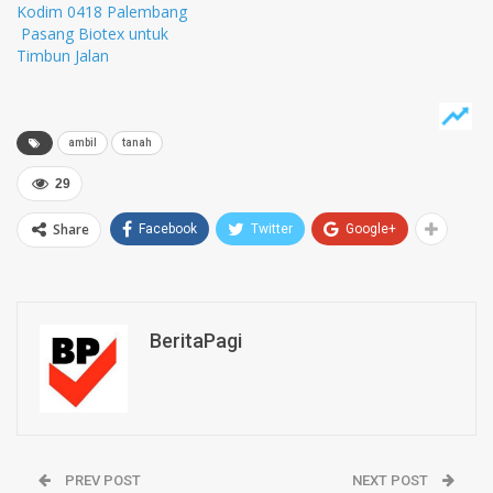
Kodim 0418 Palembang
Pasang Biotex untuk
Timbun Jalan
ambil
tanah
29
Share
Facebook
Twitter
Google+
BeritaPagi
PREV POST
NEXT POST