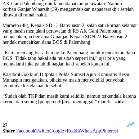
AK Gani Palembang untuk mendapatkan perawatan. Namun
korban Ganjar Winarsih (39) mengembuskan napas terakhir setelah
dirawat di rumah sakit.
Marbeto (48), Kepala SD 13 Banyuasin 2, salah satu korban selamat
yang masih menjalani perawatan di RS AK Gani Palembang
mengatakan, ia bersama Ginanjar, Kepala SDN 22 Banyuasin 2
hendak mencairkan dana BOS di Palembang.
“Kami memang biasa bareng ke Palembang untuk mencairkan dana
BOS. TIdak tahu bakal ada musibah seperti ini,” ujar pria yang
mengalami luka patah di bagian kaki sebelah kanan ini.
Kasubdit Gakkum Ditpolair Polda Sumsel Ajun Komisaris Besar
Munaspin mengatakan, pihaknya masih menyelidiki penyebab
terjadinya kecelakaan tersebut.
“Sudah olah TKP dan masih kami selidiki, namun terkendala karena
kernet dan serang [pengemudi]-nya meninggal,” ujar dia.
#idz
27
Share
Facebook
Twitter
Google+
ReddIt
WhatsApp
Pinterest