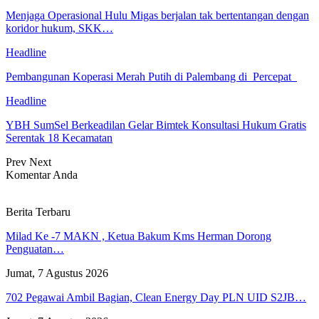
Menjaga Operasional Hulu Migas berjalan tak bertentangan dengan
koridor hukum, SKK…
Headline
Pembangunan Koperasi Merah Putih di Palembang di Percepat
Headline
YBH SumSel Berkeadilan Gelar Bimtek Konsultasi Hukum Gratis
Serentak 18 Kecamatan
Prev
Next
Komentar Anda
Berita Terbaru
Milad Ke -7 MAKN , Ketua Bakum Kms Herman Dorong
Penguatan…
Jumat, 7 Agustus 2026
702 Pegawai Ambil Bagian, Clean Energy Day PLN UID S2JB…