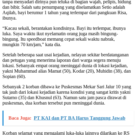
tanpa menyadari dirinya pun teluka di bagian wajah, pelipis, hidung
dan bibir. Salah satu penumpang yang diselamatkan Setio adalah
Aqilah, bayi berumur 1 tahun yang terlempar dari pangkuan Risa,
ibunya.
“Kacau sekali, berantakan kondisinya. Bayi itu terlempar, ibunya
luka. Saya waktu ikut nyelamatin orang juga masih bingung-
bingung. Itu speedboat memang cepat sekali waktu nabrak,
mungkin 70 km/jam,” kata dia.
Setelah beberapa saat usai kejadian, nelayan sekitar berdatanganan
dan petugas yang menerima laporan dari warga segera menuju
lokasi. Sebanyak empat orang meninggal dunia di lokasi kejadian,
yakni Muhammad alias Mamat (50), Kodar (20), Muhidin (38), dan
Sopian (60).
Sebanyak 2 korban dibawa ke Puskesmas Mekar Sari Jalur 10 yang
tak jauh dari lokasi kejadian karena kondisi yang sangat kritis yakni
Sutarno (35) dan Khusnul (63). Namun satu jam pasca dirawat di
puskesmas, dua korban tersebut pun meninggal dunia.
Baca Juga:
PT KAI dan PT BA Harus Tanggung Jawab
Korban selamat yang mengalami luka-luka lainnya dilarikan ke RS