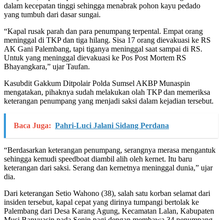
dalam kecepatan tinggi sehingga menabrak pohon kayu pedado
yang tumbuh dari dasar sungai.
“Kapal rusak parah dan para penumpang terpental. Empat orang
meninggal di TKP dan tiga hilang. Sisa 17 orang dievakuasi ke RS
AK Gani Palembang, tapi tiganya meninggal saat sampai di RS.
Untuk yang meninggal dievakuasi ke Pos Post Mortem RS
Bhayangkara,” ujar Taufan.
Kasubdit Gakkum Ditpolair Polda Sumsel AKBP Munaspin
mengatakan, pihaknya sudah melakukan olah TKP dan memeriksa
keterangan penumpang yang menjadi saksi dalam kejadian tersebut.
Baca Juga:
Pahri-Luci Jalani Sidang Perdana
“Berdasarkan keterangan penumpang, serangnya merasa mengantuk
sehingga kemudi speedboat diambil alih oleh kernet. Itu baru
keterangan dari saksi. Serang dan kernetnya meninggal dunia,” ujar
dia.
Dari keterangan Setio Wahono (38), salah satu korban selamat dari
insiden tersebut, kapal cepat yang dirinya tumpangi bertolak ke
Palembang dari Desa Karang Agung, Kecamatan Lalan, Kabupaten
Musi Banyuasin pada Senin pagi dengan membawa 34 penumpang.