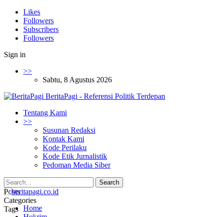
Likes
Followers
Subscribers
Followers
Sign in
>>
Sabtu, 8 Agustus 2026
BeritaPagi - Referensi Politik Terdepan
Tentang Kami
>>
Susunan Redaksi
Kontak Kami
Kode Perilaku
Kode Etik Jurnalistik
Pedoman Media Siber
Posts
Categories
Home
Tags
Hukrim