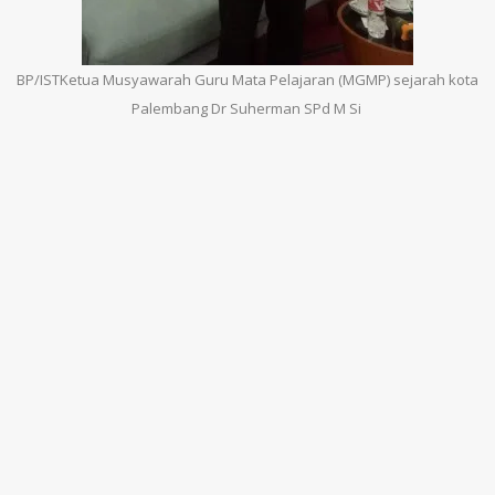
BP/ISTKetua Musyawarah Guru Mata Pelajaran (MGMP) sejarah kota
Palembang Dr Suherman SPd M Si