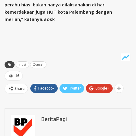
perahu hias bukan hanya dilaksanakan di hari
kemerdekaan juga HUT kota Palembang dengan
meriah,” katanya.#osk
musi
Zonasi
16
Share
Facebook
Twitter
Google+
BeritaPagi