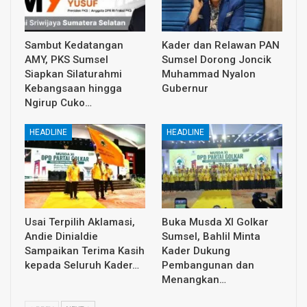
Sambut Kedatangan
Kader dan Relawan PAN
AMY, PKS Sumsel
Sumsel Dorong Joncik
Siapkan Silaturahmi
Muhammad Nyalon
Kebangsaan hingga
Gubernur
Ngirup Cuko…
HEADLINE
HEADLINE
Usai Terpilih Aklamasi,
Buka Musda XI Golkar
Andie Dinialdie
Sumsel, Bahlil Minta
Sampaikan Terima Kasih
Kader Dukung
kepada Seluruh Kader…
Pembangunan dan
Menangkan…