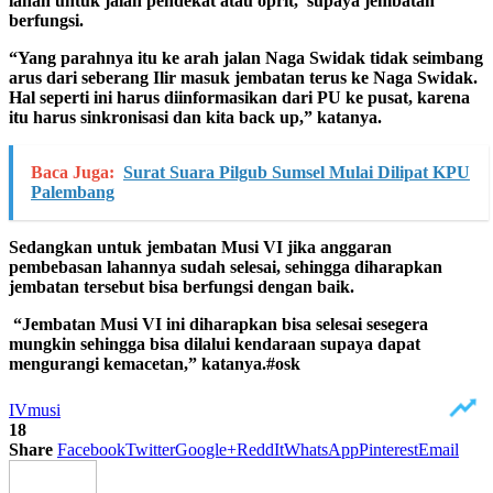
lahan untuk jalan pendekat atau oprit, supaya jembatan
berfungsi.
“Yang parahnya itu ke arah jalan Naga Swidak tidak seimbang
arus dari seberang Ilir masuk jembatan terus ke Naga Swidak.
Hal seperti ini harus diinformasikan dari PU ke pusat, karena
itu harus sinkronisasi dan kita back up,” katanya.
Baca Juga:
Surat Suara Pilgub Sumsel Mulai Dilipat KPU
Palembang
Sedangkan untuk jembatan Musi VI jika anggaran
pembebasan lahannya sudah selesai, sehingga diharapkan
jembatan tersebut bisa berfungsi dengan baik.
“Jembatan Musi VI ini diharapkan bisa selesai sesegera
mungkin sehingga bisa dilalui kendaraan supaya dapat
mengurangi kemacetan,” katanya.#osk
IV
musi
18
Share
Facebook
Twitter
Google+
ReddIt
WhatsApp
Pinterest
Email