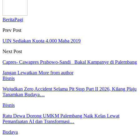
BeritaPagi
Prev Post
UIN Sediakan Kuota 4.000 Maba 2019
Next Post
Capres- Cawapres Prabowo-Sandi Bakal Kampanye di Palembang
Jangan Lewatkan
More from author
Bisnis
Wujudkan Zero Accident Selama Pit Stop Part II 2026, Kilang Plaju
Tanamkan Budaya…
Bisnis
Ratu Dewa Dorong UMKM Palembang Naik Kelas Lewat
Pemanfaatan AI dan Transformasi…
Budaya