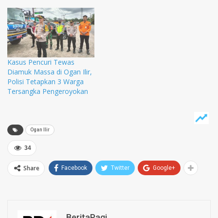
sejumlah desa dalam
Kecamatan Payaraman
jarang ngantor. Bahkan
kepala puskesmas hanya
ngantor dua kali dalam
seminggu yakni Senin dan
Kasus Pencuri Tewas
Kamis saja. Akibatnya,
Diamuk Massa di Ogan Ilir,
pelayanan kesehatan
Polisi Tetapkan 3 Warga
terhadap masyarakat
Tersangka Pengeroyokan
setempat terganggu.
“Sebenarnya warga…
Ogan Ilir
34
Share
Facebook
Twitter
Google+
BeritaPagi