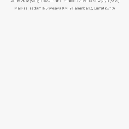
tahun 2018 yang dipusatkan di Stadion Garuda Sriwijaya (SGS)
Markas Jasdam II/Sriwijaya KM. 9 Palembang, Jum’at (5/10)