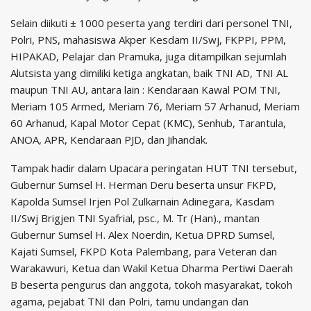
Selain diikuti ± 1000 peserta yang terdiri dari personel TNI,
Polri, PNS, mahasiswa Akper Kesdam II/Swj, FKPPI, PPM,
HIPAKAD, Pelajar dan Pramuka, juga ditampilkan sejumlah
Alutsista yang dimiliki ketiga angkatan, baik TNI AD, TNI AL
maupun TNI AU, antara lain : Kendaraan Kawal POM TNI,
Meriam 105 Armed, Meriam 76, Meriam 57 Arhanud, Meriam
60 Arhanud, Kapal Motor Cepat (KMC), Senhub, Tarantula,
ANOA, APR, Kendaraan PJD, dan Jihandak.
Tampak hadir dalam Upacara peringatan HUT TNI tersebut,
Gubernur Sumsel H. Herman Deru beserta unsur FKPD,
Kapolda Sumsel Irjen Pol Zulkarnain Adinegara, Kasdam
II/Swj Brigjen TNI Syafrial, psc., M. Tr (Han)., mantan
Gubernur Sumsel H. Alex Noerdin, Ketua DPRD Sumsel,
Kajati Sumsel, FKPD Kota Palembang, para Veteran dan
Warakawuri, Ketua dan Wakil Ketua Dharma Pertiwi Daerah
B beserta pengurus dan anggota, tokoh masyarakat, tokoh
agama, pejabat TNI dan Polri, tamu undangan dan