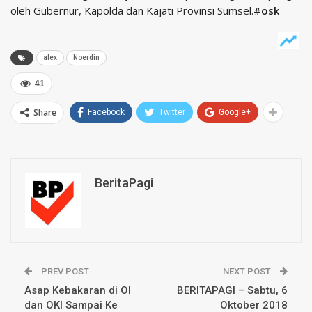
oleh Gubernur, Kapolda dan Kajati Provinsi Sumsel.
#osk
alex
Noerdin
41
Share
Facebook
Twitter
Google+
BeritaPagi
PREV POST
NEXT POST
Asap Kebakaran di OI
BERITAPAGI – Sabtu, 6
dan OKI Sampai Ke
Oktober 2018