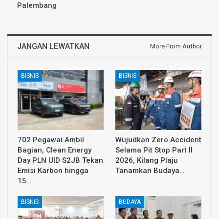
Palembang
JANGAN LEWATKAN
More From Author
BISNIS
BISNIS
702 Pegawai Ambil
Wujudkan Zero Accident
Bagian, Clean Energy
Selama Pit Stop Part II
Day PLN UID S2JB Tekan
2026, Kilang Plaju
Emisi Karbon hingga
Tanamkan Budaya…
15…
BISNIS
BUDAYA