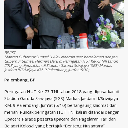
BP/IST
Mantan Gubernur Sumsel H Alex Noerdin saat bersalaman dengan
Gubernur Sumsel Herman Deru di Peringatan HUT Ke-73 TNI tahun
2018 yang dipusatkan di Stadion Garuda Sriwijaya (SGS) Markas
Jasdam II/Sriwijaya KM. 9 Palembang, Jum’at (5/10)
Palembang, BP
Peringatan HUT Ke-73 TNI tahun 2018 yang dipusatkan di
Stadion Garuda Sriwijaya (SGS) Markas Jasdam II/Sriwijaya
KM. 9 Palembang, Jum’at (5/10) berlangsung khidmat dan
meriah. Puncak peringatan HUT TNI kali ini ditandai dengan
Upacara Parade peserta upacara dan Pagelaran Tari dan
Beladiri Kolosal yang bertajuk “Benteng Nusantara”.