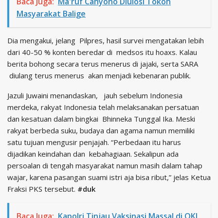
Baca Juga:
Ma'ruf Cahyono Diulosi Tokoh
Masyarakat Balige
Dia mengakui, jelang Pilpres, hasil survei mengatakan lebih
dari 40-50 % konten beredar di medsos itu hoaxs. Kalau
berita bohong secara terus menerus di jajaki, serta SARA
diulang terus menerus akan menjadi kebenaran publik.
Jazuli Juwaini menandaskan, jauh sebelum Indonesia
merdeka, rakyat Indonesia telah melaksanakan persatuan
dan kesatuan dalam bingkai Bhinneka Tunggal Ika. Meski
rakyat berbeda suku, budaya dan agama namun memiliki
satu tujuan mengusir penjajah. “Perbedaan itu harus
dijadikan keindahan dan kebahagiaan. Sekalipun ada
persoalan di tengah masyarakat namun masih dalam tahap
wajar, karena pasangan suami istri aja bisa ribut,” jelas Ketua
Fraksi PKS tersebut.
#duk
Baca Juga:
Kapolri Tinjau Vaksinasi Massal di OKI