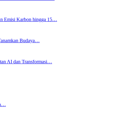
an Emisi Karbon hingga 15…
ju Tanamkan Budaya…
an AI dan Transformasi…
an…