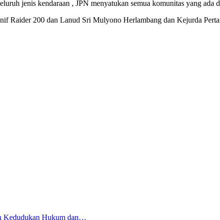
 seluruh jenis kendaraan , JPN menyatukan semua komunitas yang ada 
onif Raider 200 dan Lanud Sri Mulyono Herlambang dan Kejurda Pertam
an Kedudukan Hukum dan…