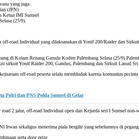
avana yang juga
ian (JPN)
a Ketua IMI Sumsel
elasa (25/9).
ff-road Individual yang dilaksanakan di Yonif 200/Raider dan Sirk
ang di Kolam Renang Garuda Kodim Palembang Selasa (25/9) Palemban
kni sirkuit Yonif Raider 200, Gandus, Palembang dan Sirkuit Lanud S
 kejuaraan off-road peserta selalu membludak karena komunitas pecinta 
a Polri dan PNS Polda Sumsel di Gelar
d 2 jalur, off-road Individual open dan Kejurda seri I Sumsel non-wi
NI Irwan sekaligus menerima piala bergilir yang sebelumnya di pegang
mbinaan serta door prize