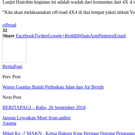
Lanjut Hairobin kegiatan ini adalah wadah dari komunitas dari 4X 4
“Kita akan melaksanakan off-road 4X4 di dua tempat yakni sirkuit Y
off
road
32
Share
Facebook
Twitter
Google+
ReddIt
WhatsApp
Pinterest
Email
BeritaPagi
Prev Post
Warga Gandus Butuh Perbaikan Jalan dan Air Bersih
Next Post
BERITAPAGI – Rabu, 26 September 2018
Jangan Lewatkan
More from author
Agama
Milad Ke -7 MAKN , Ketua Bakum Kms Herman Dorong Penguat