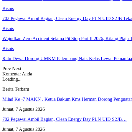
Bisnis
702 Pegawai Ambil Bagian, Clean Energy Day PLN UID S2JB Tek
Bisnis
Wujudkan Zero Accident Selama Pit Stop Part II 2026, Kilang Pla
Bisnis
Ratu Dewa Dorong UMKM Palembang Naik Kelas Lewat Pemanfaat
Prev
Next
Komentar Anda
Loading...
Berita Terbaru
Milad Ke -7 MAKN , Ketua Bakum Kms Herman Dorong Penguat
Jumat, 7 Agustus 2026
702 Pegawai Ambil Bagian, Clean Energy Day PLN UID S2JB…
Jumat, 7 Agustus 2026