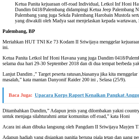
Ketua Panita kejuaraan off-road Individual, Letkol Inf Honi H
Dandim 0418/Palembang didampingi Ketua Jeep Palembang N
Palembang yang juga Sekda Palembang Harobain Mustofa sert
yang diwakili oleh Madya saat menjelaskan kepada wartawan, S
Palembang, BP
Meriahkan HUT TNI Ke 73 Kodam II Sriwijaya menggelar kejuaraan o
ini.
Ketua Panita Letkol Inf Honi Havana yang juga Dandim 0418/Palemb
selama dua hari 29-30 September 2018 dan di dua tempat berbeda ya
Lanjut Dandim ,” Target peserta ratusan,biasanya jika kita menggelar
masalah,” kata mantan Danyonif Raider 200 ini , Selasa (25/9).
Baca Juga:
Upacara Korps Raport Kenaikan Pangkat Anggot
Ditambahkan Dandim,” Adapun jenis yang dilombakan yakni country roa
untuk menjaga silahturahmi antar komunitas off-road,” kata Honi
Acara ini akan dibuka langsung oleh Pangdam II Sriwijaya Mayjen T
Adapun hadiah yang disiapkan panitia berupa piala tetap dan uang pe