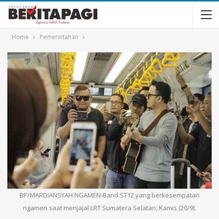
Home
Pemerintahan
BP/MARDIANSYAH NGAMEN-Band ST12 yang berkesempatan
ngamen saat menjajal LRT Sumatera Selatan, Kamis (20/9).