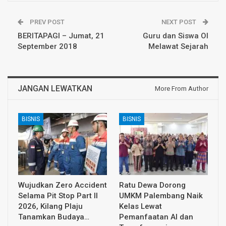
PREV POST
NEXT POST
BERITAPAGI – Jumat, 21
Guru dan Siswa OI
September 2018
Melawat Sejarah
JANGAN LEWATKAN
More From Author
BISNIS
BISNIS
Wujudkan Zero Accident
Ratu Dewa Dorong
Selama Pit Stop Part II
UMKM Palembang Naik
2026, Kilang Plaju
Kelas Lewat
Tanamkan Budaya…
Pemanfaatan AI dan