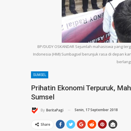
BP/DUDY OSKANDAR Sejumlah mahasiswa yang terg
Indonesia (HMI) Sumbagsel berunjuk rasa di depan ka
berlangs
SUMSEL
Prihatin Ekonomi Terpuruk, Ma
Sumsel
Senin, 17 September 2018
By
BeritaPagi
Share