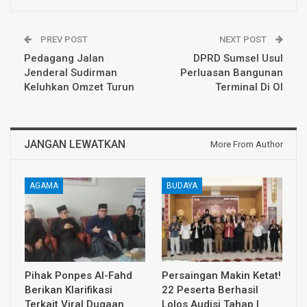
PREV POST
NEXT POST
Pedagang Jalan
DPRD Sumsel Usul
Jenderal Sudirman
Perluasan Bangunan
Keluhkan Omzet Turun
Terminal Di OI
JANGAN LEWATKAN
More From Author
AGAMA
BUDAYA
Pihak Ponpes Al-Fahd
Persaingan Makin Ketat!
Berikan Klarifikasi
22 Peserta Berhasil
Terkait Viral Dugaan
Lolos Audisi Tahap I