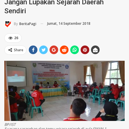
Jangan Lupakan Sejarah Daerah
Sendiri
Jumat, 14 September 2018
By
BeritaPagi
26
Share
BP/IST
Suasana sarasehan dan temu wicara sejarah di aula SMAN 1