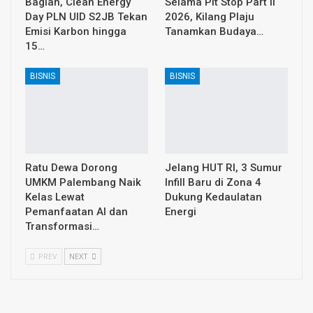
Bagian, Clean Energy
Selama Pit Stop Part II
Day PLN UID S2JB Tekan
2026, Kilang Plaju
Emisi Karbon hingga
Tanamkan Budaya…
15…
BISNIS
BISNIS
Ratu Dewa Dorong
Jelang HUT RI, 3 Sumur
UMKM Palembang Naik
Infill Baru di Zona 4
Kelas Lewat
Dukung Kedaulatan
Pemanfaatan AI dan
Energi
Transformasi…
PREV
NEXT