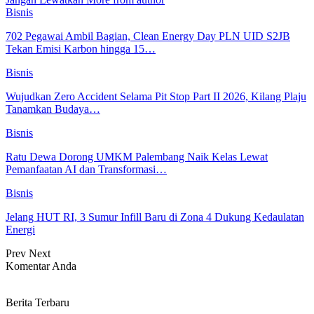
Bisnis
702 Pegawai Ambil Bagian, Clean Energy Day PLN UID S2JB
Tekan Emisi Karbon hingga 15…
Bisnis
Wujudkan Zero Accident Selama Pit Stop Part II 2026, Kilang Plaju
Tanamkan Budaya…
Bisnis
Ratu Dewa Dorong UMKM Palembang Naik Kelas Lewat
Pemanfaatan AI dan Transformasi…
Bisnis
Jelang HUT RI, 3 Sumur Infill Baru di Zona 4 Dukung Kedaulatan
Energi
Prev
Next
Komentar Anda
Berita Terbaru