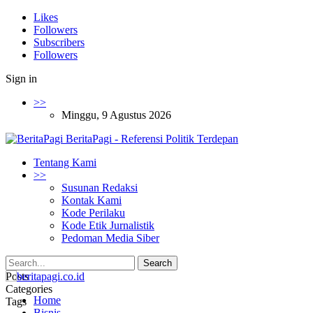
Likes
Followers
Subscribers
Followers
Sign in
>>
Minggu, 9 Agustus 2026
BeritaPagi - Referensi Politik Terdepan
Tentang Kami
>>
Susunan Redaksi
Kontak Kami
Kode Perilaku
Kode Etik Jurnalistik
Pedoman Media Siber
Posts
Categories
Home
Tags
Bisnis