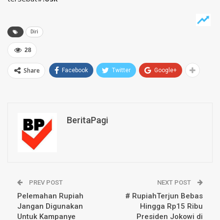
Diri
28
Share
Facebook
Twitter
Google+
BeritaPagi
PREV POST
NEXT POST
Pelemahan Rupiah
# RupiahTerjun Bebas
Jangan Digunakan
Hingga Rp15 Ribu
Untuk Kampanye
Presiden Jokowi di