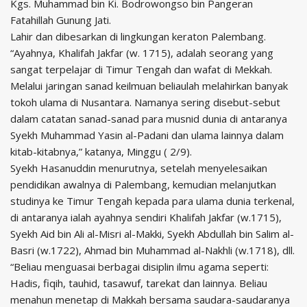
Kgs. Muhammad bin Ki. Bodrowongso bin Pangeran
Fatahillah Gunung Jati.
Lahir dan dibesarkan di lingkungan keraton Palembang.
“Ayahnya, Khalifah Jakfar (w. 1715), adalah seorang yang
sangat terpelajar di Timur Tengah dan wafat di Mekkah.
Melalui jaringan sanad keilmuan beliaulah melahirkan banyak
tokoh ulama di Nusantara. Namanya sering disebut-sebut
dalam catatan sanad-sanad para musnid dunia di antaranya
Syekh Muhammad Yasin al-Padani dan ulama lainnya dalam
kitab-kitabnya,” katanya, Minggu ( 2/9).
Syekh Hasanuddin menurutnya, setelah menyelesaikan
pendidikan awalnya di Palembang, kemudian melanjutkan
studinya ke Timur Tengah kepada para ulama dunia terkenal,
di antaranya ialah ayahnya sendiri Khalifah Jakfar (w.1715),
Syekh Aid bin Ali al-Misri al-Makki, Syekh Abdullah bin Salim al-
Basri (w.1722), Ahmad bin Muhammad al-Nakhli (w.1718), dll.
“Beliau menguasai berbagai disiplin ilmu agama seperti:
Hadis, fiqih, tauhid, tasawuf, tarekat dan lainnya. Beliau
menahun menetap di Makkah bersama saudara-saudaranya