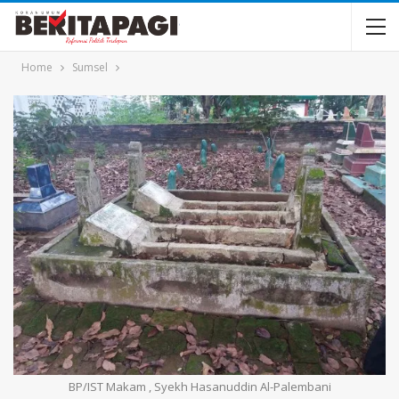
Home
Sumsel
BP/IST Makam , Syekh Hasanuddin Al-Palembani