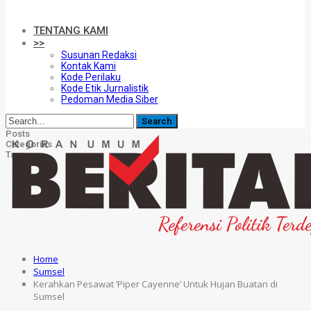
TENTANG KAMI
>>
Susunan Redaksi
Kontak Kami
Kode Perilaku
Kode Etik Jurnalistik
Pedoman Media Siber
Posts
Categories
Tags
Home
Sumsel
Kerahkan Pesawat ‘Piper Cayenne’ Untuk Hujan Buatan di
Sumsel