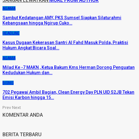
JANGAN LEWATKAN
MORE FROM AUTHOR
AGAMA
Sambut Kedatangan AMY, PKS Sumsel Siapkan Silaturahmi
Kebangsaan hingga Ngirup Cuko…
HEADLINE
Kasus Dugaan Kekerasan Santri Al Fahd Masuk Polda, Praktisi
Hukum Angkat Bicara Soal…
AGAMA
Milad Ke -7 MAKN , Ketua Bakum Kms Herman Dorong Penguatan
Kedudukan Hukum dan…
BISNIS
702 Pegawai Ambil Bagian, Clean Energy Day PLN UID S2JB Tekan
Emisi Karbon hingga 15…
Prev
Next
KOMENTAR ANDA
BERITA TERBARU