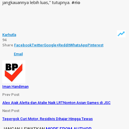
jangkauannya lebih luas,” tutupnya.
#rio
Karhutla
94
Share
Facebook
Twitter
Google+
ReddIt
WhatsApp
Pinterest
Email
Iman Handiman
Prev Post
Alex Ajak Aletta dan Atalie Naik LRTNonton Asian Games di JSC
Next Post
Tepergok Curi Motor, Residivis Dihajar Hingga Tewas