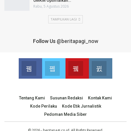
UMKM Optimalkan…
Rabu, 5 Agustus 2026
TAMPILKAN LAGI
Follow Us
@beritapagi_now
Facebook
Twitter
Youtube
Instagram
Join us on Facebook
Join us on Twitter
Join us on Youtube
Join us on 
Tentang Kami
Susunan Redaksi
Kontak Kami
Kode Perilaku
Kode Etik Jurnalistik
Pedoman Media Siber
© 2026 - beritapagi.co.id. All Rights Reserved.