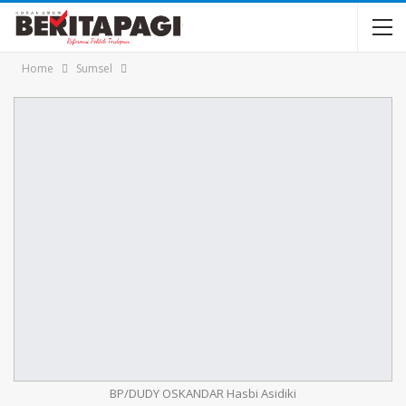
Home
Sumsel
BP/DUDY OSKANDAR Hasbi Asidiki