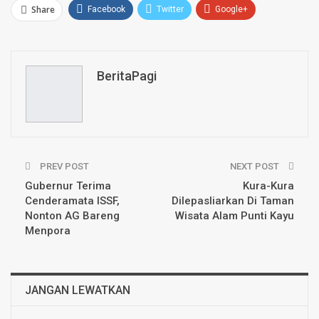
Share
Facebook
Twitter
Google+
ReddIt
WhatsApp
Pinterest
Email
BeritaPagi
PREV POST
NEXT POST
Gubernur Terima
Kura-Kura
Cenderamata ISSF,
Dilepasliarkan Di Taman
Nonton AG Bareng
Wisata Alam Punti Kayu
Menpora
JANGAN LEWATKAN