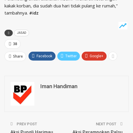
kakak korban, dia sudah dua hari tidak pulang ke rumah,”
tambahnya.
#idz
JASAD
38
Share
Facebook
Twitter
Google+
Iman Handiman
PREV POST
NEXT POST
Aksi Pungli Harimau
Aksi Perampokan Palsu