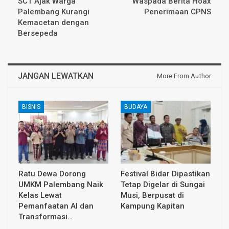
SCT Ajak Warga
Waspada Berita Hoax
Palembang Kurangi
Penerimaan CPNS
Kemacetan dengan
Bersepeda
JANGAN LEWATKAN
More From Author
BISNIS
BUDAYA
Ratu Dewa Dorong
Festival Bidar Dipastikan
UMKM Palembang Naik
Tetap Digelar di Sungai
Kelas Lewat
Musi, Berpusat di
Pemanfaatan AI dan
Kampung Kapitan
Transformasi…