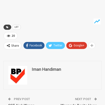
LRT
20
Share
Facebook
Twitter
Google+
Iman Handiman
PREV POST
NEXT POST