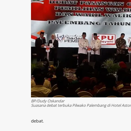
BP/Dudy Oskandar
Suasana debat terbuka Pilwako Palembang di Hotel Aston
debat.