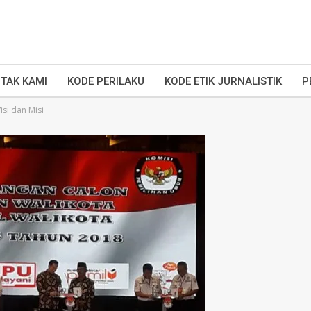
TAK KAMI
KODE PERILAKU
KODE ETIK JURNALISTIK
P
si dan Misi