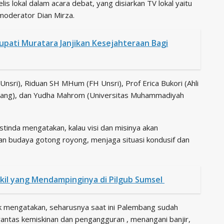
s lokal dalam acara debat, yang disiarkan TV lokal yaitu
moderator Dian Mirza.
Bupati Muratara Janjikan Kesejahteraan Bagi
E Unsri), Riduan SH MHum (FH Unsri), Prof Erica Bukori (Ahli
embang), dan Yudha Mahrom (Universitas Muhammadiyah
tinda mengatakan, kalau visi dan misinya akan
budaya gotong royong, menjaga situasi kondusif dan
kil yang Mendampinginya di Pilgub Sumsel
 mengatakan, seharusnya saat ini Palembang sudah
ntas kemiskinan dan pengangguran , menangani banjir,