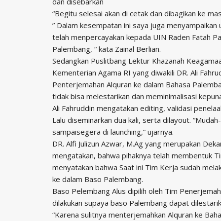
dan disebarkan
“Begitu selesai akan di cetak dan dibagikan ke ma
” Dalam kesempatan ini saya juga menyampaikan 
telah menpercayakan kepada UIN Raden Fatah P
Palembang, “ kata Zainal Berlian.
Sedangkan Puslitbang Lektur Khazanah Keagamaa
Kementerian Agama RI yang diwakili DR. Ali Fah
Penterjemahan Alquran ke dalam Bahasa Palemban
tidak bisa melestarikan dan meminimalisasi kepu
Ali Fahruddin mengatakan editing, validasi penel
Lalu diseminarkan dua kali, serta dilayout. “Mu
sampaisegera di launching,” ujarnya.
DR. Alfi Julizun Azwar, M.Ag yang merupakan Dek
mengatakan, bahwa pihaknya telah membentuk T
menyatakan bahwa Saat ini Tim Kerja sudah melak
ke dalam Baso Palembang.
Baso Pelembang Alus dipilih oleh Tim Penerjema
dilakukan supaya baso Palembang dapat dilestarik
“Karena sulitnya menterjemahkan Alquran ke Bahasa