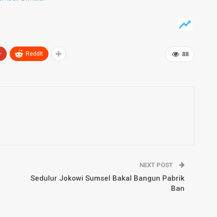
+
ReddIt
88
NEXT POST
Sedulur Jokowi Sumsel Bakal Bangun Pabrik
Ban