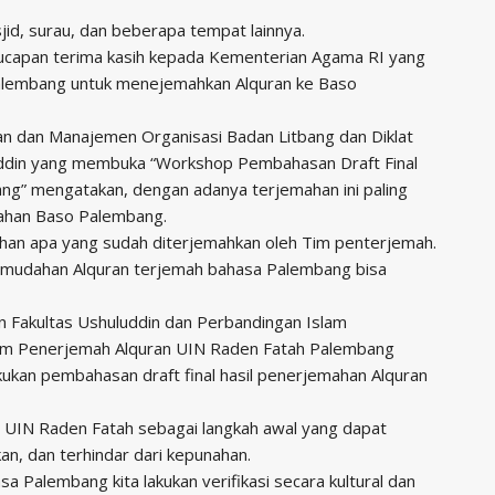
sjid, surau, dan beberapa tempat lainnya.
ucapan terima kasih kepada Kementerian Agama RI yang
alembang untuk menejemahkan Alquran ke Baso
n dan Manajemen Organisasi Badan Litbang dan Diklat
ruddin yang membuka “Workshop Pembahasan Draft Final
g” mengatakan, dengan adanya terjemahan ini paling
nahan Baso Palembang.
aahan apa yang sudah diterjemahkan oleh Tim penterjemah.
dah-mudahan Alquran terjemah bahasa Palembang bisa
an Fakultas Ushuluddin dan Perbandingan Islam
im Penerjemah Alquran UIN Raden Fatah Palembang
ukan pembahasan draft final hasil penerjemahan Alquran
h UIN Raden Fatah sebagai langkah awal yang dapat
an, dan terhindar dari kepunahan.
 Palembang kita lakukan verifikasi secara kultural dan