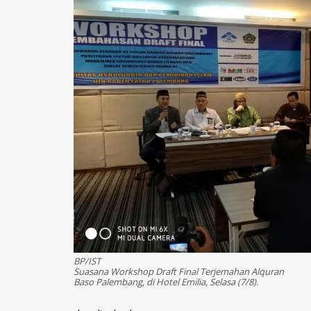
BP/IST
Suasana Workshop Draft Final Terjemahan Alquran
Baso Palembang, di Hotel Emilia, Selasa (7/8).