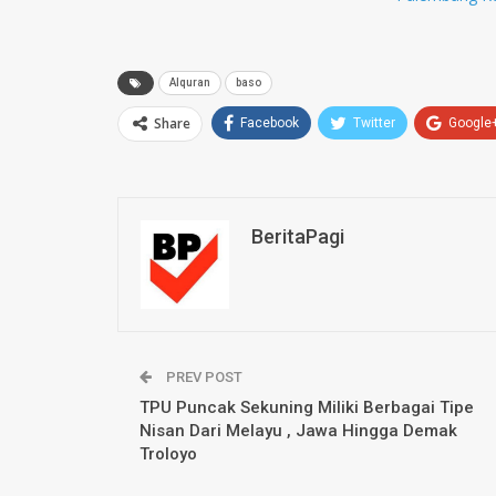
Alquran
baso
Share
Facebook
Twitter
Google
BeritaPagi
PREV POST
TPU Puncak Sekuning Miliki Berbagai Tipe
Nisan Dari Melayu , Jawa Hingga Demak
Troloyo