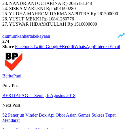
23. NANDRIANI OCTARINA Rp 2035181348
24. SISKA MARLENI Rp 5491699280
25. YUDHA MAHROM DARMA SAPUTRA Rp 261500000
26. YUSUF MEKKI Rp 10841260776
27. YUSWAR HIDAYATULLAH Rp 1516000000
diumumkan
harta
kekayaan
274
Share
Facebook
Twitter
Google+
ReddIt
WhatsApp
Pinterest
Email
BeritaPagi
Prev Post
BERITAPAGI – Senin, 6 Agustus 2018
Next Post
52 Penerjun Vinder Box Api Obor Asian Games Sukses Tepat
Mendarat