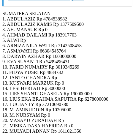
SUMATERA SELATAN
1. ABDUL AZIZ Rp 4784538982
2. ABDUL AZIZ KAMIS Rp 1377509500
3. AH. MANSUR Rp 0
4. AHMAD DAILAMI Rp 183917703
5. ALWI Rp
6. ARNIZA NILA WATI Rp 7142508458
7. ASMAWATI Rp 66304545764
8. DARWIN AZHAR Rp 1603000000
9. EVA SUSANTI Rp 5499496431
10. FARID NUMAIRY Rp 3019345269
11. FIDYA YUSRI Rp 4884732
12. JANTO CHANDRA Rp
13. KUSWARI MARZUK Rp 0
14. LESI HERTATI Rp 3000000
15. LIES SHANTI GHASELA Rp 190000000
16. LIUS EKA BRAHMA SAPUTRA Rp 6278000000
17. LUCIANTY Rp 37210690780
18. M. AMINUDDIN Rp 10205000
19. M. NURSYAM Rp 0
20. MASAYU ZURAIDAH Rp
21. MISIKA DASA HAFRIDA Rp 0
22. MULYADI ADNAN Rp 1611021350