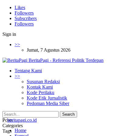
Likes
Followers
Subscribers
Followers
Sign in
>>
Jumat, 7 Agustus 2026
BeritaPagi - Referensi Politik Terdepan
Tentang Kami
>>
Susunan Redaksi
Kontak Kami
Kode Perilaku
Kode Etik Jurnalistik
Pedoman Media Siber
Posts
Categories
Home
Tags
Sumsel