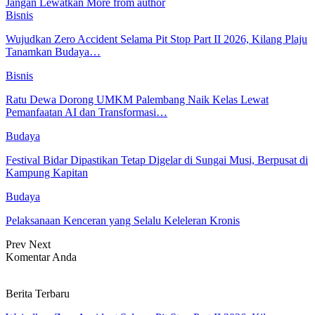
Jangan Lewatkan
More from author
Bisnis
Wujudkan Zero Accident Selama Pit Stop Part II 2026, Kilang Plaju
Tanamkan Budaya…
Bisnis
Ratu Dewa Dorong UMKM Palembang Naik Kelas Lewat
Pemanfaatan AI dan Transformasi…
Budaya
Festival Bidar Dipastikan Tetap Digelar di Sungai Musi, Berpusat di
Kampung Kapitan
Budaya
Pelaksanaan Kenceran yang Selalu Keleleran Kronis
Prev
Next
Komentar Anda
Berita Terbaru