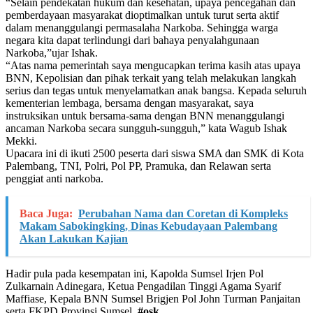
“Selain pendekatan hukum dan kesehatan, upaya pencegahan dan
pemberdayaan masyarakat dioptimalkan untuk turut serta aktif
dalam menanggulangi permasalaha Narkoba. Sehingga warga
negara kita dapat terlindungi dari bahaya penyalahgunaan
Narkoba,”ujar Ishak.
“Atas nama pemerintah saya mengucapkan terima kasih atas upaya
BNN, Kepolisian dan pihak terkait yang telah melakukan langkah
serius dan tegas untuk menyelamatkan anak bangsa. Kepada seluruh
kementerian lembaga, bersama dengan masyarakat, saya
instruksikan untuk bersama-sama dengan BNN menanggulangi
ancaman Narkoba secara sungguh-sungguh,” kata Wagub Ishak
Mekki.
Upacara ini di ikuti 2500 peserta dari siswa SMA dan SMK di Kota
Palembang, TNI, Polri, Pol PP, Pramuka, dan Relawan serta
penggiat anti narkoba.
Baca Juga:
Perubahan Nama dan Coretan di Kompleks
Makam Sabokingking, Dinas Kebudayaan Palembang
Akan Lakukan Kajian
Hadir pula pada kesempatan ini, Kapolda Sumsel Irjen Pol
Zulkarnain Adinegara, Ketua Pengadilan Tinggi Agama Syarif
Maffiase, Kepala BNN Sumsel Brigjen Pol John Turman Panjaitan
serta FKPD Provinsi Sumsel.
#osk