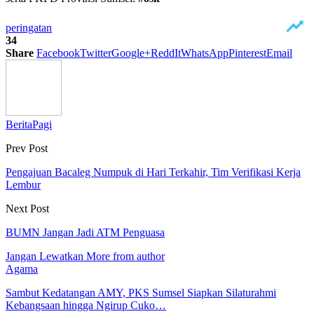
peringatan
34
Share
Facebook
Twitter
Google+
ReddIt
WhatsApp
Pinterest
Email
BeritaPagi
Prev Post
Pengajuan Bacaleg Numpuk di Hari Terkahir, Tim Verifikasi Kerja
Lembur
Next Post
BUMN Jangan Jadi ATM Penguasa
Jangan Lewatkan
More from author
Agama
Sambut Kedatangan AMY, PKS Sumsel Siapkan Silaturahmi
Kebangsaan hingga Ngirup Cuko…