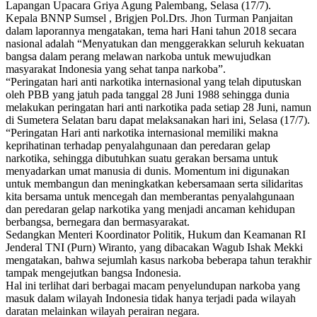
Lapangan Upacara Griya Agung Palembang, Selasa (17/7).
Kepala BNNP Sumsel , Brigjen Pol.Drs. Jhon Turman Panjaitan
dalam laporannya mengatakan, tema hari Hani tahun 2018 secara
nasional adalah “Menyatukan dan menggerakkan seluruh kekuatan
bangsa dalam perang melawan narkoba untuk mewujudkan
masyarakat Indonesia yang sehat tanpa narkoba”.
“Peringatan hari anti narkotika internasional yang telah diputuskan
oleh PBB yang jatuh pada tanggal 28 Juni 1988 sehingga dunia
melakukan peringatan hari anti narkotika pada setiap 28 Juni, namun
di Sumetera Selatan baru dapat melaksanakan hari ini, Selasa (17/7).
“Peringatan Hari anti narkotika internasional memiliki makna
keprihatinan terhadap penyalahgunaan dan peredaran gelap
narkotika, sehingga dibutuhkan suatu gerakan bersama untuk
menyadarkan umat manusia di dunis. Momentum ini digunakan
untuk membangun dan meningkatkan kebersamaan serta silidaritas
kita bersama untuk mencegah dan memberantas penyalahgunaan
dan peredaran gelap narkotika yang menjadi ancaman kehidupan
berbangsa, bernegara dan bermasyarakat.
Sedangkan Menteri Koordinator Politik, Hukum dan Keamanan RI
Jenderal TNI (Purn) Wiranto, yang dibacakan Wagub Ishak Mekki
mengatakan, bahwa sejumlah kasus narkoba beberapa tahun terakhir
tampak mengejutkan bangsa Indonesia.
Hal ini terlihat dari berbagai macam penyelundupan narkoba yang
masuk dalam wilayah Indonesia tidak hanya terjadi pada wilayah
daratan melainkan wilayah perairan negara.