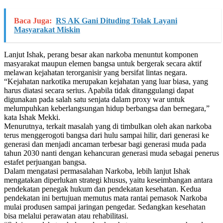
Baca Juga:
RS AK Gani Dituding Tolak Layani
Masyarakat Miskin
Lanjut Ishak, perang besar akan narkoba menuntut komponen
masyarakat maupun elemen bangsa untuk bergerak secara aktif
melawan kejahatan terorganisir yang bersifat lintas negara.
“Kejahatan narkotika merupakan kejahatan yang luar biasa, yang
harus diatasi secara serius. Apabila tidak ditanggulangi dapat
digunakan pada salah satu senjata dalam proxy war untuk
melumpuhkan keberlangsungan hidup berbangsa dan bernegara,”
kata Ishak Mekki.
Menurutnya, terkait masalah yang di timbulkan oleh akan narkoba
terus menggerogoti bangsa dari hulu sampai hilir, dari generasi ke
generasi dan menjadi ancaman terbesar bagi generasi muda pada
tahun 2030 nanti dengan kehancuran generasi muda sebagai penerus
estafet perjuangan bangsa.
Dalam mengatasi permasalahan Narkoba, lebih lanjut Ishak
mengatakan diperlukan strategi khusus, yaitu keseimbangan antara
pendekatan penegak hukum dan pendekatan kesehatan. Kedua
pendekatan ini bertujuan memutus mata rantai pemasok Narkoba
mulai produsen sampai jaringan pengedar. Sedangkan kesehatan
bisa melalui perawatan atau rehabilitasi.