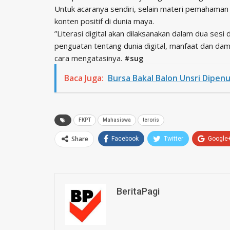
Untuk acaranya sendiri, selain materi pemahaman
konten positif di dunia maya.
”Literasi digital akan dilaksanakan dalam dua se
penguatan tentang dunia digital, manfaat dan da
cara mengatasinya.
#sug
Baca Juga:
Bursa Bakal Balon Unsri Dipen
FKPT
Mahasiswa
teroris
Share
Facebook
Twitter
Google
BeritaPagi