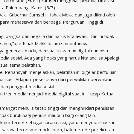
 Terorisme (FKPT) Sumsel menggelar pelatihan literasi
uta Palembang, Kamis (5/7).
akil Gubernur Sumsel H Ishak Mekki dan juga diikuti oleh
a para mahasiswa dari berbagai Perguruan Tinggi di
gi bangsa dan negara dan harus kita awasi. Dan ini tidak
ersama,”ujar Ishak Mekki dalam sambutannya.
 generasi muda, dan saat ini zaman digital dan bisa
edia sosial. Ada yang hoaks yang harus kita analisa Apalagi
suai tema pelatihan.
Periansyah menjelaskan, pelatihan ini digelar bertujuan
alisasi. Adapun pesertanya dari perwakilan-perwakilan
dan penggiat media sosial.
an tren media menjadi media digital saat ini,” ucap Ketua
 semangat menulis tetap tinggi dan menghindari penulisan
ak buruk bagi penulis maupun bagi orang lain.
akan internet sebagai sarana aksi, yaitu menyebarluaskan
i sarana terorisme model baru, baik metode perekrutan