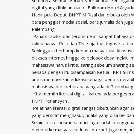
Sumatera Selatan, Forum Koordinator Pencegahan
digital yang dilaksanakan di Ballroom Hotel Aryad
Hadir pula Deputi BNPT M Rizal dan dibuka oleh W
para penggiat media sosial, para jurnalis dan jug
Palembang.
“Paham radikal dan terorisme ini sangat bahaya ba
cukup hanya Polri dan TNI saja tapi tugas kita b
Sehingga ia berharap kepada masyarakat khususnya
diakses internet hingga ke pelosok desa melalui m
mahasiswa harus kritis, saring sebelum sharing se
Senada dengan itu disampaikan Ketua FKPT Sumsel 
untuk memberikan edukasi sebagai bentuk deradik
mahasiswa dari beberapa yang ada di Palembang 
“Kita memilih literasi digital, karena ada pergeser
FKPT Periansyah .
Pelatihan literasi digital sangat dibutuhkan agar
yang bersifat menghasut, hoaks yang bisa berdamp
Selain itu, terorisme saat ini juga sudah menggun
dampak ke masyarakat luas. Internet juga menjad