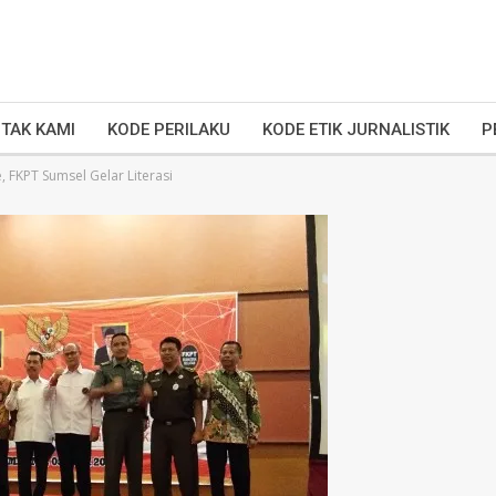
TAK KAMI
KODE PERILAKU
KODE ETIK JURNALISTIK
P
 FKPT Sumsel Gelar Literasi