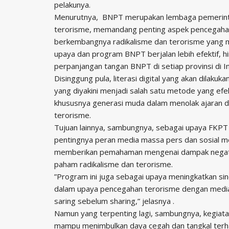
pelakunya.
Menurutnya, BNPT merupakan lembaga pemerint
terorisme, memandang penting aspek pencegahan
berkembangnya radikalisme dan terorisme yang m
upaya dan program BNPT berjalan lebih efektif, h
perpanjangan tangan BNPT di setiap provinsi di I
Disinggung pula, literasi digital yang akan dilaku
yang diyakini menjadi salah satu metode yang efe
khususnya generasi muda dalam menolak ajaran dan
terorisme.
Tujuan lainnya, sambungnya, sebagai upaya FK
pentingnya peran media massa pers dan sosial m
memberikan pemahaman mengenai dampak negatif 
paham radikalisme dan terorisme.
”Program ini juga sebagai upaya meningkatkan si
dalam upaya pencegahan terorisme dengan media 
saring sebelum sharing,” jelasnya .
Namun yang terpenting lagi, sambungnya, kegiata
mampu menimbulkan daya cegah dan tangkal terh