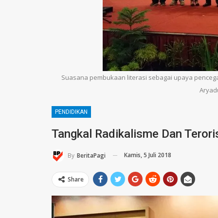
Suasana pembukaan literasi sebagai upaya pencegah
Aryad
PENDIDIKAN
Tangkal Radikalisme Dan Terori
Kamis, 5 Juli 2018
By
BeritaPagi
Share