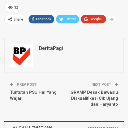
32
Share
Facebook
Twitter
Google+
BeritaPagi
PREV POST
NEXT POST
Tuntutan PSU Hal Yang
GRAMP Desak Bawaslu
Wajar
Diskualifikasi Cik Ujang
dan Haryanto