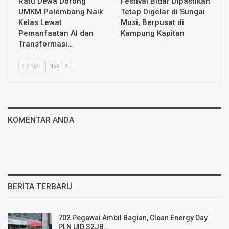
Ratu Dewa Dorong
Festival Bidar Dipastikan
UMKM Palembang Naik
Tetap Digelar di Sungai
Kelas Lewat
Musi, Berpusat di
Pemanfaatan AI dan
Kampung Kapitan
Transformasi…
PREV
NEXT
KOMENTAR ANDA
BERITA TERBARU
702 Pegawai Ambil Bagian, Clean Energy Day
PLN UID S2JB…