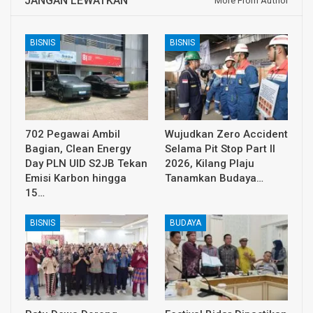
JANGAN LEWATKAN
More From Author
BISNIS
BISNIS
702 Pegawai Ambil
Wujudkan Zero Accident
Bagian, Clean Energy
Selama Pit Stop Part II
Day PLN UID S2JB Tekan
2026, Kilang Plaju
Emisi Karbon hingga
Tanamkan Budaya…
15…
BISNIS
BUDAYA