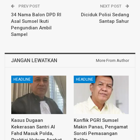
PREV POST
NEXT POST
34 Nama Balon DPD RI
Diciduk Polisi Sedang
Asal Sumsel Ikuti
Santap Sahur
Pengundian Ambil
Sampel
JANGAN LEWATKAN
More From Author
HEADLINE
HEADLINE
Kasus Dugaan
Konflik PGRI Sumsel
Kekerasan Santri Al
Makin Panas, Pengamat
Fahd Masuk Polda,
Soroti Pemasangan
Praktisi Hukum Angkat
Baliho