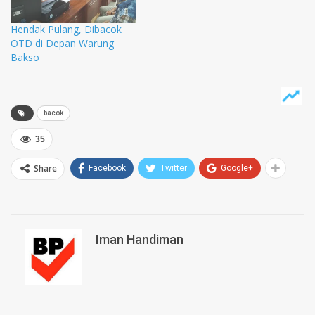
Hendak Pulang, Dibacok
OTD di Depan Warung
Bakso
bacok
35
Share
Facebook
Twitter
Google+
Iman Handiman